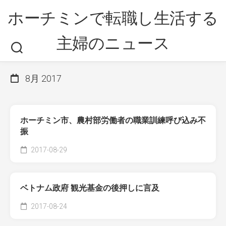
Skip
ホーチミンで転職し生活する
to
content
主婦のニュース
8月 2017
ホーチミン市、農村部労働者の職業訓練呼び込み不
振
2017-08-29
ベトナム政府 観光基金の後押しに言及
2017-08-24