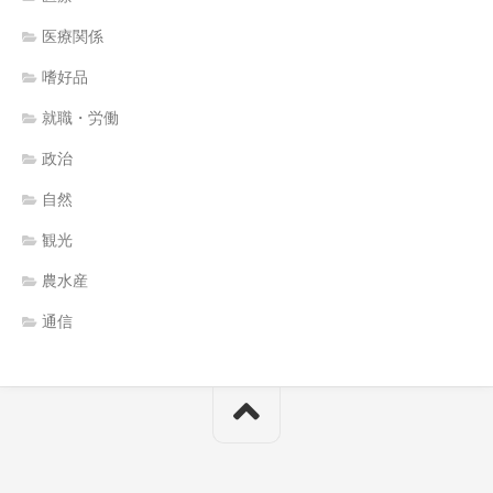
医療関係
嗜好品
就職・労働
政治
自然
観光
農水産
通信